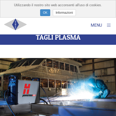
Utilizzando il nostro sito web acconsenti all'uso di cookies.
×
Informazioni
MENU
TAGLI PLASMA
Home
Chi Siamo
Prodotti
Servizi