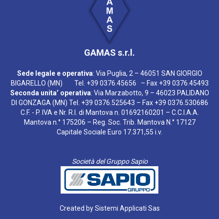
GAMAS s.r.l.
Sede legale e operativa
: Via Puglia, 2 – 46051 SAN GIORGIO
BIGARELLO (MN) Tel. +39 0376.45656 – Fax +39 0376.45493
Seconda unita’ operativa
: Via Marzabotto, 9 – 46023 PALIDANO
DI GONZAGA (MN) Tel. +39 0376.525643 – Fax +39 0376.530686
C.F. - P. IVA e Nr. R.I. di Mantova n. 01692160201 – C.C.I.A.A.
Mantova n.° 175206 – Reg. Soc. Trib. Mantova N.° 17127
Capitale Sociale Euro 17.371,55 i.v.
Società del Gruppo Sapio
Created by
Sistemi Applicati Sas